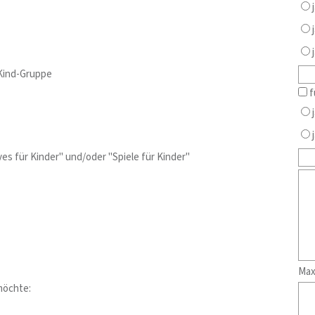
j
j
j
-Kind-Gruppe
f
j
j
ves für Kinder" und/oder "Spiele für Kinder"
Max
möchte: