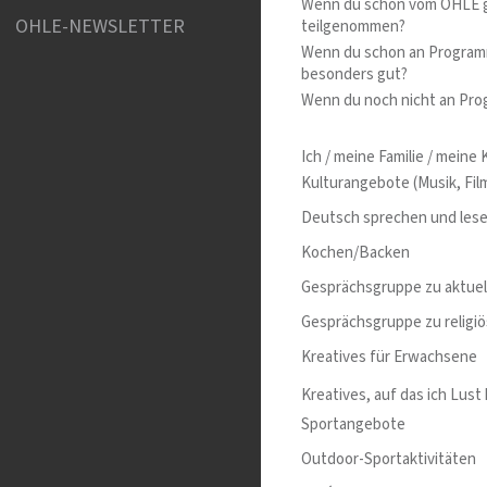
Wenn du schon vom OHLE g
OHLE-NEWSLETTER
teilgenommen?
Wenn du schon an Program
besonders gut?
Wenn du noch nicht an Pro
Ich / meine Familie / mein
Kulturangebote (Musik, Film
Deutsch sprechen und les
Kochen/Backen
Gesprächsgruppe zu aktue
Gesprächsgruppe zu relig
Kreatives für Erwachsene
Kreatives, auf das ich Lust 
Sportangebote
Outdoor-Sportaktivitäten