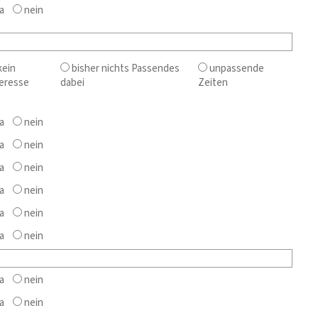
a
nein
ein
bisher nichts Passendes
unpassende
eresse
dabei
Zeiten
a
nein
a
nein
a
nein
a
nein
a
nein
a
nein
a
nein
a
nein