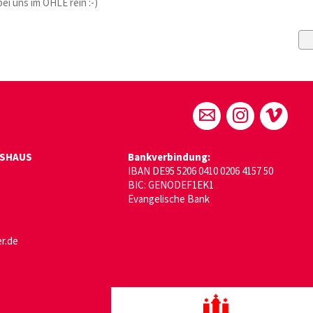
i uns im OHLE rein :-)
GSHAUS
Bankverbindung:
IBAN DE95 5206 0410 0206 4157 50
BIC: GENODEF1EK1
Evangelische Bank
r.de