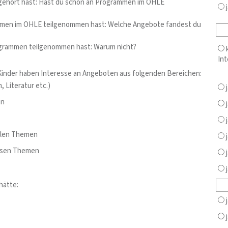
ehört hast: Hast du schon an Programmen im OHLE
j
men im OHLE teilgenommen hast: Welche Angebote fandest du
grammen teilgenommen hast: Warum nicht?
k
Int
e Kinder haben Interesse an Angeboten aus folgenden Bereichen:
, Literatur etc.)
j
en
j
j
llen Themen
j
iösen Themen
j
j
hätte:
j
j