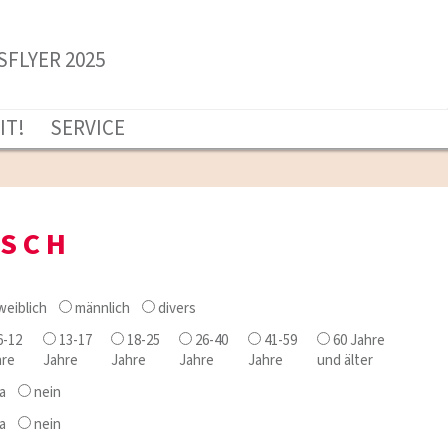
SFLYER 2025
IT!
SERVICE
TSCH
eiblich
männlich
divers
-12
13-17
18-25
26-40
41-59
60 Jahre
hre
Jahre
Jahre
Jahre
Jahre
und älter
a
nein
a
nein