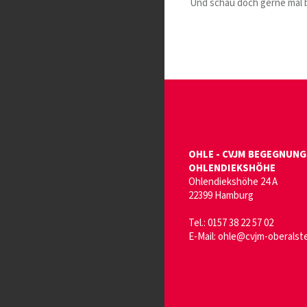
Und schau doch gerne mal be
OHLE - CVJM BEGEGNUN
OHLENDIEKSHÖHE
Ohlendiekshöhe 24 A
22399 Hamburg
Tel.: 0157 38 22 57 02
E-Mail: ohle@cvjm-oberalste