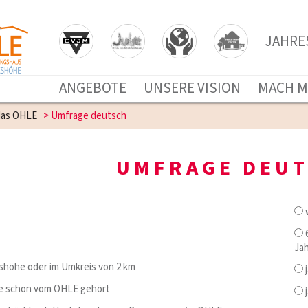
JAHRE
ANGEBOTE
UNSERE VISION
MACH M
das OHLE
>
Umfrage deutsch
UMFRAGE DEU
w
6
Ja
shöhe oder im Umkreis von 2 km
j
ge schon vom OHLE gehört
j