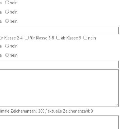
a
nein
a
nein
a
nein
ür Klasse 2-4
für Klasse 5-8
ab Klasse 9
nein
a
nein
a
nein
imale Zeichenanzahl: 300 / aktuelle Zeichenanzahl:
0