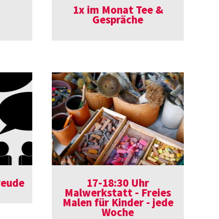
1x im Monat Tee &
Gespräche
reude
17-18:30 Uhr
Malwerkstatt - Freies
Malen für Kinder - jede
Woche