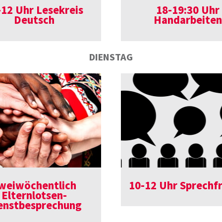
-12 Uhr Lesekreis
18-19:30 Uhr
Deutsch
Handarbeiten
DIENSTAG
weiwöchentlich
10-12 Uhr Sprechf
Elternlotsen-
enstbesprechung