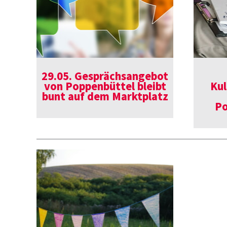
29.05. Gesprächsangebot
von Poppenbüttel bleibt
Kul
bunt auf dem Marktplatz
Po