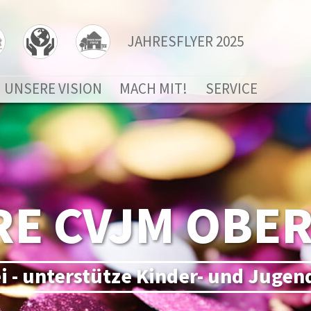
JAHRESFLYER 2025
UNSERE VISION
MACH MIT!
SERVICE
RE CVJM OBE
ei - unterstütze Kinder- und Jugen